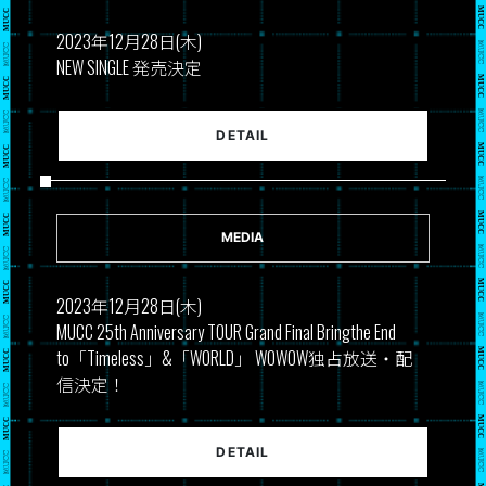
2023年12月28日(木)
NEW SINGLE 発売決定
DETAIL
MEDIA
2023年12月28日(木)
MUCC 25th Anniversary TOUR Grand Final Bringthe End
to「Timeless」&「WORLD」 WOWOW独占放送・配
信決定！
DETAIL