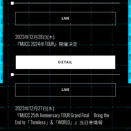
LIVE
2023年12月28日(木)
『MUCC 2024年TOUR』開催決定
DETAIL
LIVE
2023年12月27日(水)
『MUCC 25th Anniversary TOUR Grand Final Bring the
End to「Timeless」&「WORLD」』当日券情報